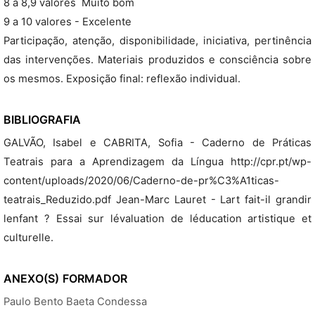
8 a 8,9 valores  Muito bom
9 a 10 valores - Excelente
Participação, atenção, disponibilidade, iniciativa, pertinência
das intervenções. Materiais produzidos e consciência sobre
os mesmos. Exposição final: reflexão individual.
BIBLIOGRAFIA
GALVÃO, Isabel e CABRITA, Sofia - Caderno de Práticas
Teatrais para a Aprendizagem da Língua http://cpr.pt/wp-
content/uploads/2020/06/Caderno-de-pr%C3%A1ticas-
teatrais_Reduzido.pdf Jean-Marc Lauret - Lart fait-il grandir
lenfant ? Essai sur lévaluation de léducation artistique et
culturelle.
ANEXO(S)
FORMADOR
Paulo Bento Baeta Condessa