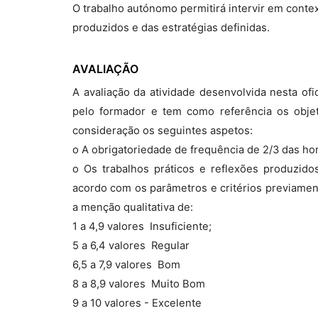
O trabalho autónomo permitirá intervir em contex
produzidos e das estratégias definidas.
AVALIAÇÃO
A avaliação da atividade desenvolvida nesta of
pelo formador e tem como referência os obj
consideração os seguintes aspetos:
o A obrigatoriedade de frequência de 2/3 das hor
o Os trabalhos práticos e reflexões produzido
acordo com os parâmetros e critérios previament
a menção qualitativa de:
1 a 4,9 valores  Insuficiente;
5 a 6,4 valores  Regular
6,5 a 7,9 valores  Bom
8 a 8,9 valores  Muito Bom
9 a 10 valores - Excelente