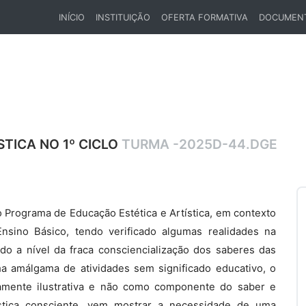
INÍCIO
INSTITUIÇÃO
OFERTA FORMATIVA
DOCUMEN
(CURRENT)
TICA NO 1º CICLO
TURMA -2025D-44.DGE
 Programa de Educação Estética e Artística, em contexto
nsino Básico, tendo verificado algumas realidades na
o a nível da fraca consciencialização dos saberes das
ma amálgama de atividades sem significado educativo, o
amente ilustrativa e não como componente do saber e
stica consciente, vem mostrar a necessidade de uma